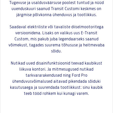
Tugevuse ja usaldusväärsuse poolest tuntud ja nüüd
uuenduskuuri saanud Transit Customi keskmes on
järgmise põlvkonna ühenduvus ja tootlikkus.
Saadaval elektriliste või tavaliste diiselmootoritega
versioonidena. Lisaks on valikus uus E-Transit
Custom, mis pakub juba legendaarseks saanud
võimekust, tagades suurema tõhususe ja heitmevaba
sõidu.
Nutikad uued disainifunktsioonid teevad kaubikust
liikuva kontori. Ja mitmesugused nutikad
tarkvararakendused ning Ford Pro
ühenduvusvõimalused aitavad pikendada sõiduki
kasutusaega ja suurendada tootlikkust: sinu kaubik
teeb tööd rohkem kui kunagi varem.