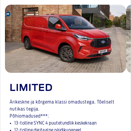
LIMITED
Ärikeskne ja kõrgema klassi omadustega. Tõeliselt
nutikas tegija.
Põhiomadused***:
13-tolline SYNC 4 puutetundlik keskekraan
12-tolline digitaalne näidikupaneel