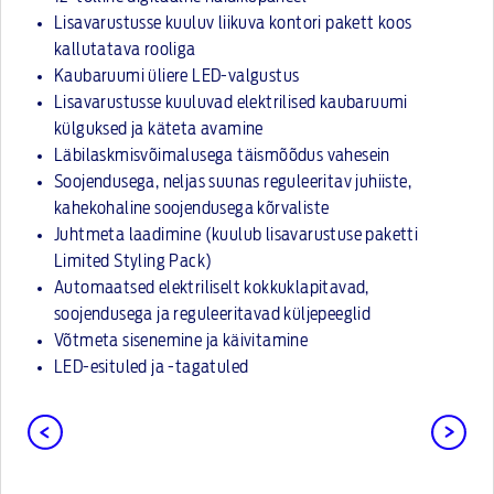
Lisavarustusse kuuluv liikuva kontori pakett koos
kallutatava rooliga
Kaubaruumi üliere LED-valgustus
Lisavarustusse kuuluvad elektrilised kaubaruumi
külguksed ja käteta avamine
Läbilaskmisvõimalusega täismõõdus vahesein
Soojendusega, neljas suunas reguleeritav juhiiste,
kahekohaline soojendusega kõrvaliste
Juhtmeta laadimine (kuulub lisavarustuse paketti
Limited Styling Pack)
Automaatsed elektriliselt kokkuklapitavad,
soojendusega ja reguleeritavad küljepeeglid
Võtmeta sisenemine ja käivitamine
LED-esituled ja -tagatuled