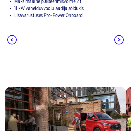
Maksimaalne pukseerimisvõime 2 t
11 kW vahelduvvoolulaadija sõidukis
Lisavarustuses Pro-Power Onboard