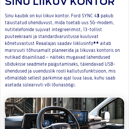
SINU LIIKUV KONTOR
Sinu kaubik on kui liikuv kontor. Ford SYNC 4
3
pakub
täiustatud ühenduvust, mida toetab uus 5G-modem,
nutitelefonide sujuvat integreerimist, 13-tollist
puuteekraani ja standardvarustusse kuuluvat
kõnetuvastust Reaalajas saadav liiklusinfo
**
aitab
marsruuti tõhusamalt planeerida ja liikuvas kontoris on
nutikad disainilisad – näiteks mugavad lahendused
sõidukisse seadmete paigutamiseks, täiendavad USB-
ühendused ja uuenduslik rooli kallutusfunktsioon, mis
võimaldab sellest parkimise ajal luua laua, kuhu saab
asetada sülearvuti või lõunasöögi.