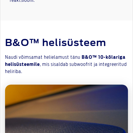
reaktsiooni.
B&O™ helisüsteem
Naudi võimsamat helielamust tänu
B&O™ 10-kõlariga
helisüsteemile
, mis sisaldab subwoofrit ja integreeritud
heliriba.