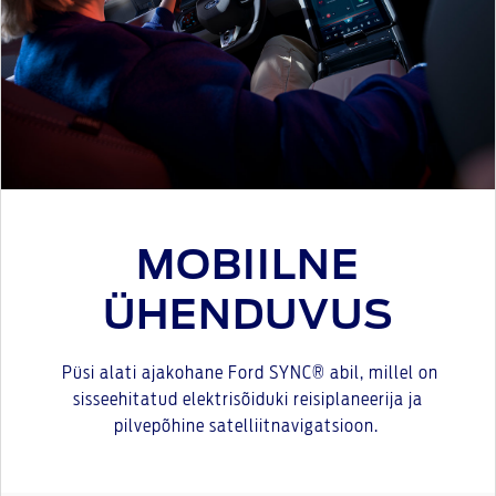
MOBIILNE
ÜHENDUVUS
Püsi alati ajakohane Ford SYNC® abil, millel on
sisseehitatud elektrisõiduki reisiplaneerija ja
pilvepõhine satelliitnavigatsioon.