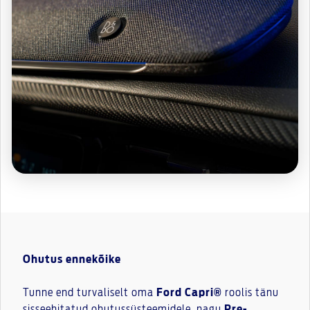
Ohutus ennekõike
Tunne end turvaliselt oma
Ford Capri®
roolis tänu
sisseehitatud ohutussüsteemidele, nagu
Pre-