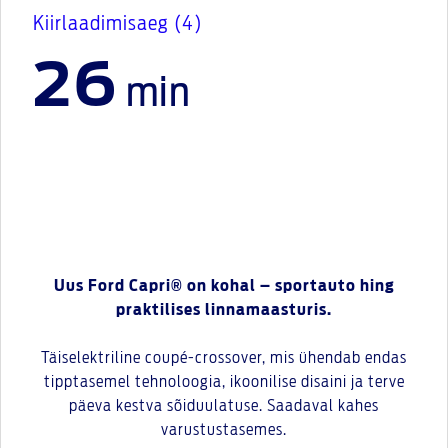
Kiirlaadimisaeg (4)
26
min
Uus Ford Capri® on kohal – sportauto hing
praktilises linnamaasturis.
Täiselektriline coupé-crossover, mis ühendab endas
tipptasemel tehnoloogia, ikoonilise disaini ja terve
päeva kestva sõiduulatuse. Saadaval kahes
varustustasemes.