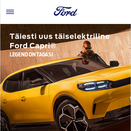
Täiesti uus täiselektriline
Ford Capri®
LEGEND ON TAGASI