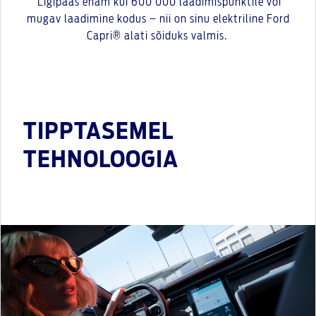
Ligipääs enam kui 600 000 laadimispunktile või
mugav laadimine kodus – nii on sinu elektriline Ford
Capri® alati sõiduks valmis.
TIPPTASEMEL
TEHNOLOOGIA