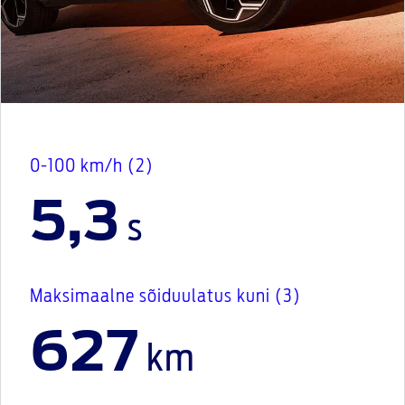
Vaata hinnakirja
0-100 km/h (2)
5,3
s
Maksimaalne sõiduulatus kuni (3)
627
km